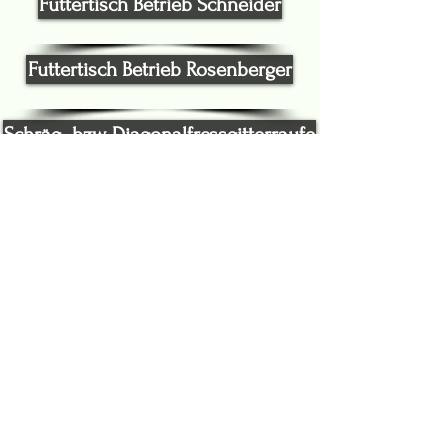
Futtertisch Betrieb Schneider
Futtertisch Betrieb Rosenberger
Schräg- bzw. Diagonalfressgitterraufe
Lämmerschlupf
Horden
Absperrung/Unterteilung